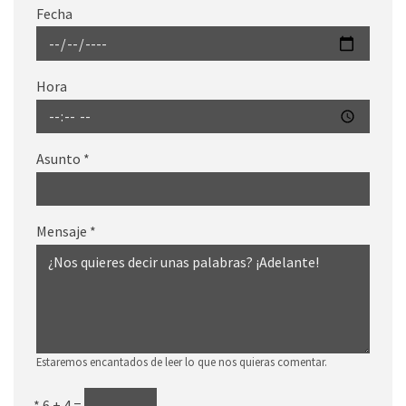
Fecha
Hora
Asunto
*
Mensaje
*
Estaremos encantados de leer lo que nos quieras comentar.
*
6 + 4 =