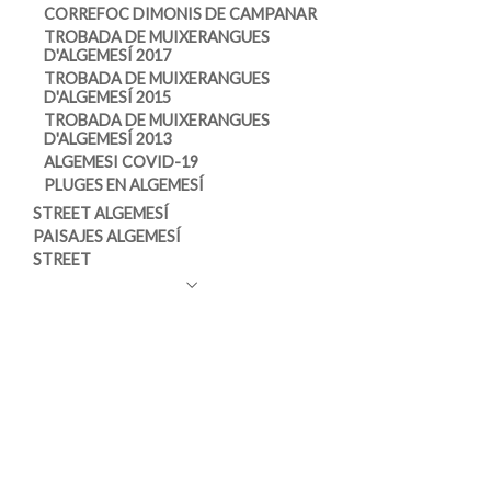
D'ALGEMESÍ 2019
CORREFOC DIMONIS DE CAMPANAR
LEO MINAX
MARE DE DÉU DE LA SALUT
TROBADA DE MUIXERANGUES
MIQUEL GIL
D'ALGEMESÍ 2018
D'ALGEMESÍ 2017
NES
MARE DE DÉU DE LA SALUT
TROBADA DE MUIXERANGUES
NESTOR MONT
D'ALGEMESÍ 2017
D'ALGEMESÍ 2015
PLANET 8
TROBADA DE MUIXERANGUES
TESA
D'ALGEMESÍ 2013
URBALIA RURANA
ALGEMESI COVID-19
➕ QUE MÚSICA, FESTIVAL CREU ROJA .
PLUGES EN ALGEMESÍ
STREET ALGEMESÍ
PAISAJES ALGEMESÍ
STREET
PAISAJES
SERVICIOS
TIENDA ONLINE
COMUNIONES
VICENT SANTOS
ESTUDIOS FOTOGRÁFICOS
OPINIONES
FALLAS
ÁREA CLIENTES
BODAS
CONTACTO
REPORTAJES FOTOGRÁFICOS
CONCIERTOS