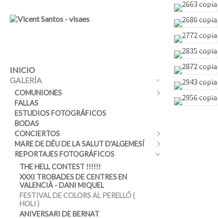
INICIO
GALERÍA
COMUNIONES
FALLAS
ESTUDIO
ESTUDIOS FOTOGRÁFICOS
EXTERIORES
BODAS
CONCIERTOS
MARE DE DÉU DE LA SALUT D'ALGEMESÍ
BABALU SWING BAND
REPORTAJES FOTOGRÁFICOS
THE EXCITEMENTS
MARE DE DÉU DE LA SALUT
D'ALGEMESÍ 2025
BOTIFARRA A BANDA
THE HELL CONTEST !!!!!!
MARE DE DÉU DE LA SALUT
DAVID PASTOR
XXXI TROBADES DE CENTRES EN
D'ALGEMESÍ 2024
VALENCIÀ - DANI MIQUEL
D'ÒSCAR BRIZ RETROSPECTIVA
MARE DE DÉU DE LA SALUT
ENTRE AMICS
FESTIVAL DE COLORS AL PERELLÓ (
D'ALGEMESÍ 2022
HOLI )
JULVE-SAGLIO-PIRU
MARE DE DÉU DE LA SALUT
ANIVERSARI DE BERNAT
LA CHAMANA