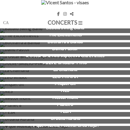
CONCERTS
Babalu Swing Band
The Excitements
Botifarra a Banda
David Pastor
d'Òscar Briz Retrospectiva entre Amics
JULVE-SAGLIO-PIRU
La Chamana
LEO MINAX
Miquel Gil
NES
Nestor mont
Planet 8
TESA
Urbalia Rurana
➕ que Música, Festival Creu Roja .