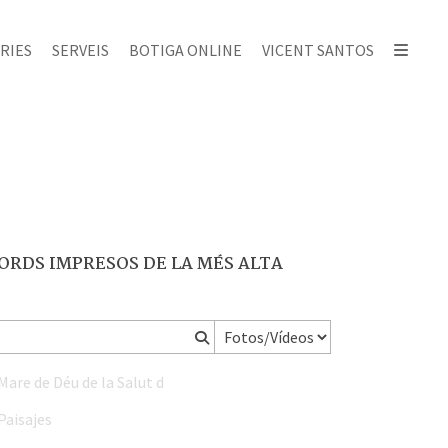
RIES
SERVEIS
BOTIGA ONLINE
VICENT SANTOS
ORDS IMPRESOS DE LA MÉS ALTA
Mare de Déu de la Salut d'Algemesí
Paisajes
Paisajes Algemesi