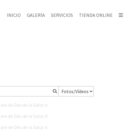
INICIO
GALERÍA
SERVICIOS
TIENDA ONLINE
Mare de Déu de la Salut d'Algemesí 2018
Mare de Déu de la Salut d'Algemesí 2015
Mare de Déu de la Salut d'Algemesí 2012