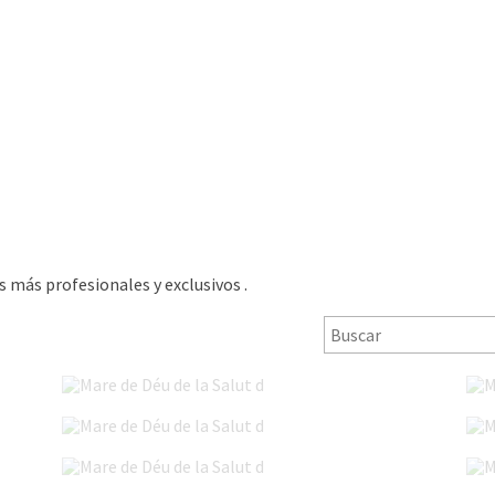
 más profesionales y exclusivos .
Mare de Déu de la Salut d'Algemesí 2019
Mare de Déu de la Salut d'Algemesí 2016
Mare de Déu de la Salut d'Algemesí 2013